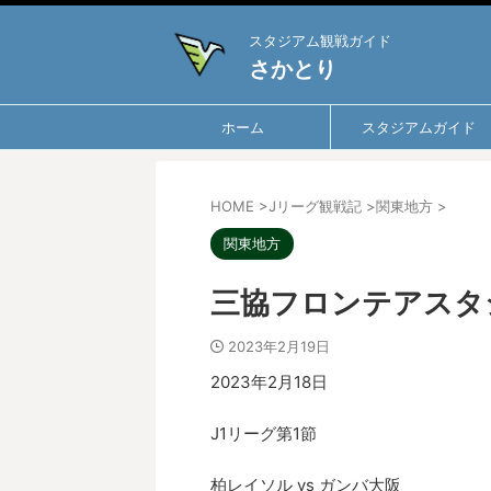
スタジアム観戦ガイド
さかとり
ホーム
スタジアムガイド
HOME
>
Jリーグ観戦記
>
関東地方
>
関東地方
三協フロンテアスタジア
2023年2月19日
2023年2月18日
J1リーグ第1節
柏レイソル vs ガンバ大阪