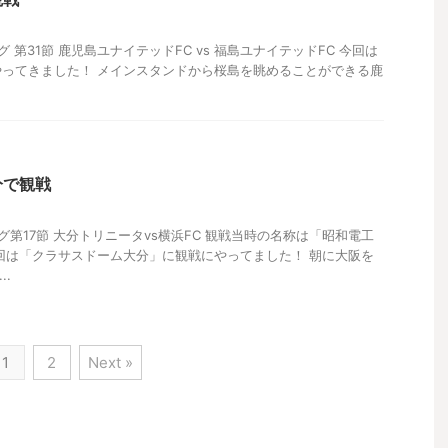
リーグ 第31節 鹿児島ユナイテッドFC vs 福島ユナイテッドFC 今回は
ってきました！ メインスタンドから桜島を眺めることができる鹿
分で観戦
リーグ第17節 大分トリニータvs横浜FC 観戦当時の名称は「昭和電工
回は「クラサスドーム大分」に観戦にやってました！ 朝に大阪を
..
1
2
Next »