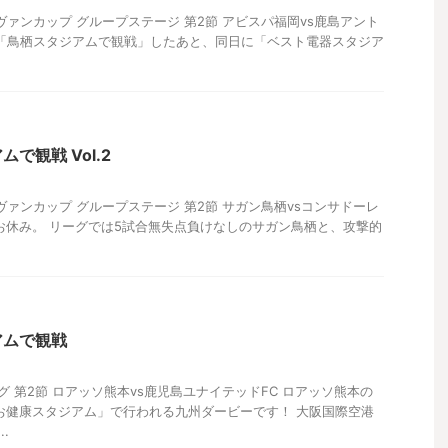
Cルヴァンカップ グループステージ 第2節 アビスパ福岡vs鹿島アント
ら「鳥栖スタジアムで観戦」したあと、同日に「ベスト電器スタジア
で観戦 Vol.2
Cルヴァンカップ グループステージ 第2節 サガン鳥栖vsコンサドーレ
はお休み。 リーグでは5試合無失点負けなしのサガン鳥栖と、攻撃的
アムで観戦
リーグ 第2節 ロアッソ熊本vs鹿児島ユナイテッドFC ロアッソ熊本の
お健康スタジアム」で行われる九州ダービーです！ 大阪国際空港
.