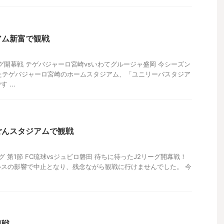
アム新富で観戦
3リーグ開幕戦 テゲバジャーロ宮崎vsいわてグルージャ盛岡 今シーズン
たテゲバジャーロ宮崎のホームスタジアム、「ユニリーバスタジア
...
ごんスタジアムで観戦
リーグ 第1節 FC琉球vsジュビロ磐田 待ちに待ったJ2リーグ開幕戦！
スの影響で中止となり、残念ながら観戦に行けませんでした。 今
観戦