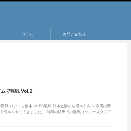
コラム
お問い合わせ
で観戦 Vol.2
杯2回戦 ロアッソ熊本 vs FC琉球 熊本空港から熊本市内へ 今回は羽
して熊本へやってきました。 前回の秋田での観戦（ソユースタジア