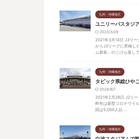
九州・沖縄地方
ユニリーバスタジ
2023/3/29
2021年3月14日 J
からJ3リーグに昇格し
ム新富」のこけら落しです 
九州・沖縄地方
タピック県総ひや
2024/8/7
2021年2月28日 J2
昨年は新型コロナウイル
回は5,000人以 ...
九州・沖縄地方
白波スタジアムで