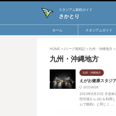
スタジアム観戦ガイド
さかとり
ホーム
スタジアムガイド
HOME
>
Jリーグ観戦記
>
九州・沖縄地方
>
九州・沖縄地方
九州・沖縄地方
えがお健康スタジアム
2023/6/26
2023年6月21日 天皇
田空港からJALを利用
ムで観戦）と同じく ...