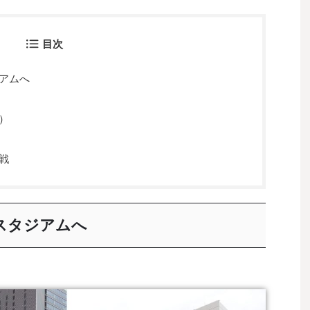
目次
アムへ
）
戦
スタジアムへ