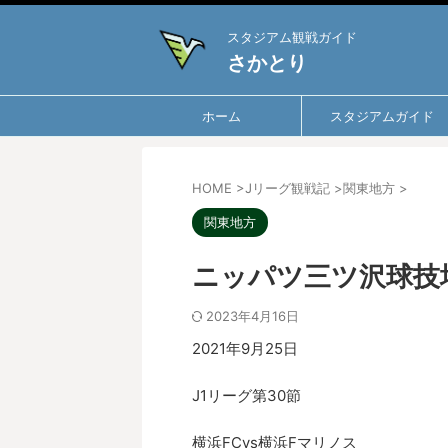
スタジアム観戦ガイド
さかとり
ホーム
スタジアムガイド
HOME
>
Jリーグ観戦記
>
関東地方
>
関東地方
ニッパツ三ツ沢球技場で
2023年4月16日
2021年9月25日
J1リーグ第30節
横浜FCvs横浜Fマリノス