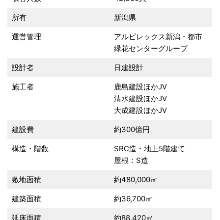
所有
新潟県
運営管理
アルビレックス新潟・都市
緑花センターグループ
設計者
日建設計
施工者
鹿島建設ほかJV
清水建設ほかJV
大成建設ほかJV
建設費
約300億円
構造・階数
SRC造・地上5階建て
屋根：S造
敷地面積
約480,000㎡
建築面積
約36,700㎡
延床面積
約88,420㎡